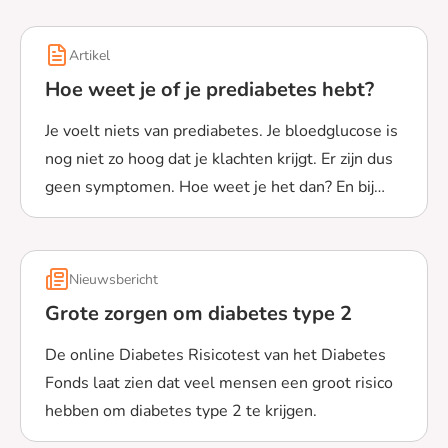
Artikel
Hoe weet je of je prediabetes hebt?
Je voelt niets van prediabetes. Je bloedglucose is
nog niet zo hoog dat je klachten krijgt. Er zijn dus
geen symptomen. Hoe weet je het dan? En bij
Lees meer over Hoe weet je of je prediabetes hebt?
welke bloedglucosewaarde heb je prediabetes?
Nieuwsbericht
Grote zorgen om diabetes type 2
De online Diabetes Risicotest van het Diabetes
Fonds laat zien dat veel mensen een groot risico
hebben om diabetes type 2 te krijgen.
Lees meer over Grote zorgen om diabetes type 2