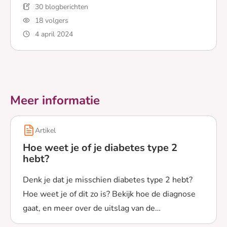
30 blogberichten
18 volgers
4 april 2024
Lees meer over Net diagnose type 2? Deze 8 artikelen 
Meer informatie
Artikel
Hoe weet je of je diabetes type 2
hebt?
Denk je dat je misschien diabetes type 2 hebt?
Hoe weet je of dit zo is? Bekijk hoe de diagnose
gaat, en meer over de uitslag van de
Lees meer over Hoe weet je of je diabetes type 2 hebt?
bloedsuikertest.