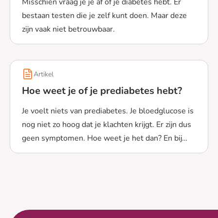
Misschien vraag je je af of je diabetes hebt. Er
bestaan testen die je zelf kunt doen. Maar deze
zijn vaak niet betrouwbaar.
Lees meer over Kun je testen of je diabetes hebt?
Artikel
Hoe weet je of je prediabetes hebt?
Je voelt niets van prediabetes. Je bloedglucose is
nog niet zo hoog dat je klachten krijgt. Er zijn dus
geen symptomen. Hoe weet je het dan? En bij
Lees meer over Hoe weet je of je prediabetes hebt?
welke bloedglucosewaarde heb je prediabetes?