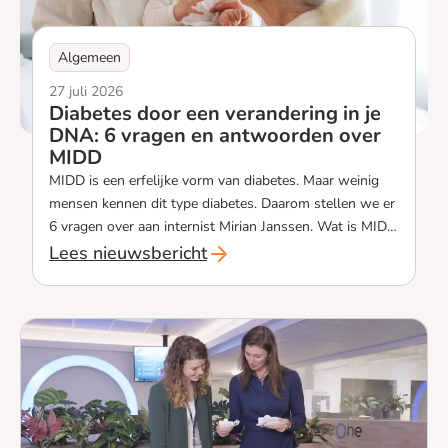
Algemeen
27 juli 2026
Diabetes door een verandering in je
DNA: 6 vragen en antwoorden over
MIDD
MIDD is een erfelijke vorm van diabetes. Maar weinig
mensen kennen dit type diabetes. Daarom stellen we er
6 vragen over aan internist Mirian Janssen. Wat is MIDD
precies? En hoe weet je of je MIDD hebt?
Lees nieuwsbericht
`Diabetes door een verandering in je DNA: 6 v