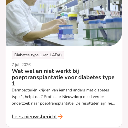
Diabetes type 1 (en LADA)
7 juli 2026
Wat wel en niet werkt bij
poeptransplantatie voor diabetes type
1
Darmbacteriën krijgen van iemand anders met diabetes
type 1, helpt dat? Professor Nieuwdorp deed verder
onderzoek naar poeptransplantatie. De resultaten zijn heel
verschillend. Hierdoor weten ze wel steeds beter hoe ze
Lees nieuwsbericht
verder kunnen met onderzoek.
`Wat wel en niet werkt bij poeptransplantatie voo