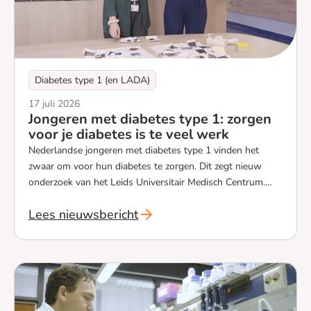
Diabetes type 1 (en LADA)
17 juli 2026
Jongeren met diabetes type 1: zorgen
voor je diabetes is te veel werk
Nederlandse jongeren met diabetes type 1 vinden het
zwaar om voor hun diabetes te zorgen. Dit zegt nieuw
onderzoek van het Leids Universitair Medisch Centrum.
Onderzoekers werken aan een nieuw hulpmiddel om de
Lees nieuwsbericht
zorg voor diabetes beter te laten passen bij het leven van
`Jongeren met diabetes type 1: zorgen voor je dia
jongeren.