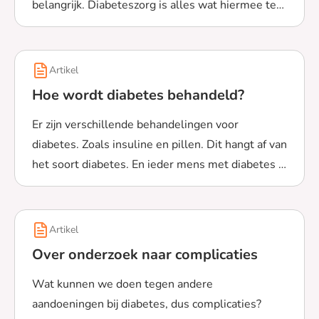
belangrijk. Diabeteszorg is alles wat hiermee te
Lees meer over Wat is diabeteszorg en wat hoort hierbi
maken heeft. Bekijk meer over diabeteszorg.
Artikel
Hoe wordt diabetes behandeld?
Er zijn verschillende behandelingen voor
diabetes. Zoals insuline en pillen. Dit hangt af van
het soort diabetes. En ieder mens met diabetes is
Lees meer over Hoe wordt diabetes behandeld?
anders.
Artikel
Over onderzoek naar complicaties
Wat kunnen we doen tegen andere
aandoeningen bij diabetes, dus complicaties?