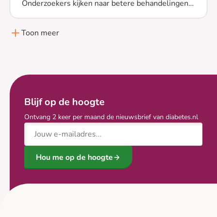
Onderzoekers kijken naar betere behandelingen,
Lees meer over Over onderzoek naar complicaties
voor bijvoorbeeld problemen met de nieren, de
ogen en het hart. Ze kijken ook hoe verschillende
Toon meer
complicaties precies werken in het lichaam.
Blijf op de hoogte
Ontvang 2 keer per maand de nieuwsbrief van diabetes.nl
E-mailadres
Hou me op de hoogte