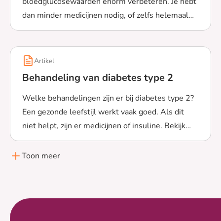
bloedglucosewaarden enorm verbeteren. Je hebt
dan minder medicijnen nodig, of zelfs helemaal
Lees meer over Waarom een gezonde leefstijl bij type 2
geen medicijnen meer.
Artikel
Behandeling van diabetes type 2
Welke behandelingen zijn er bij diabetes type 2?
Een gezonde leefstijl werkt vaak goed. Als dit
niet helpt, zijn er medicijnen of insuline. Bekijk
Lees meer over Behandeling van diabetes type 2
hier meer.
Toon meer