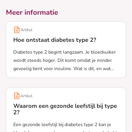
Meer informatie
Artikel
Hoe ontstaat diabetes type 2?
Diabetes type 2 begint langzaam. Je bloedsuiker
wordt steeds hoger. Dit komt omdat je minder
gevoelig bent voor insuline. Wat is dit, en wat
Lees meer over Hoe ontstaat diabetes type 2?
gebeurt er in je lichaam?
Artikel
Waarom een gezonde leefstijl bij type
2?
Een gezonde leefstijl bij diabetes type 2 kan je