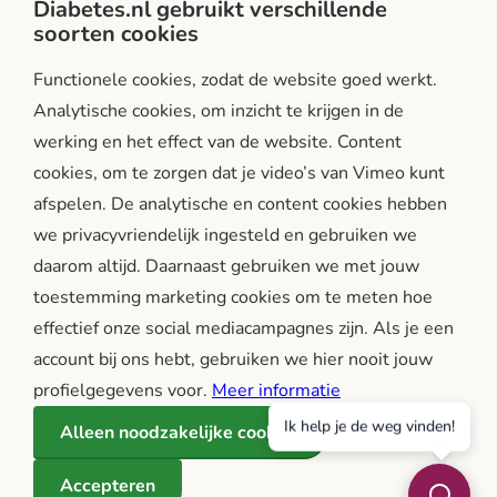
Diabetes.nl gebruikt verschillende
soorten cookies
Facebook
Instagram
LinkedIn
Functionele cookies, zodat de website goed werkt.
Analytische cookies, om inzicht te krijgen in de
werking en het effect van de website. Content
cookies, om te zorgen dat je video’s van Vimeo kunt
afspelen. De analytische en content cookies hebben
we privacyvriendelijk ingesteld en gebruiken we
diabetes.nl is een initiatief van:
daarom altijd. Daarnaast gebruiken we met jouw
toestemming marketing cookies om te meten hoe
effectief onze social mediacampagnes zijn. Als je een
account bij ons hebt, gebruiken we hier nooit jouw
profielgegevens voor.
Meer informatie
Ik help je de weg vinden!
Alleen noodzakelijke cookies
Betrouwbare en onafhankelijke informatie over diabetes, in
Accepteren
samenwerking met experts zoals artsen en wetenschappers.