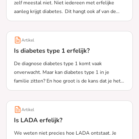
zelf meestal niet. Niet iedereen met erfelijke
aanleg krijgt diabetes. Dit hangt ook af van de
Lees meer over Is diabetes erfelijk?
soort diabetes.
Artikel
Is diabetes type 1 erfelijk?
De diagnose diabetes type 1 komt vaak
onverwacht. Maar kan diabetes type 1 in je
familie zitten? En hoe groot is de kans dat je het
Lees meer over Is diabetes type 1 erfelijk?
doorgeeft? Bekijk het hier.
Artikel
Is LADA erfelijk?
We weten niet precies hoe LADA ontstaat. Je