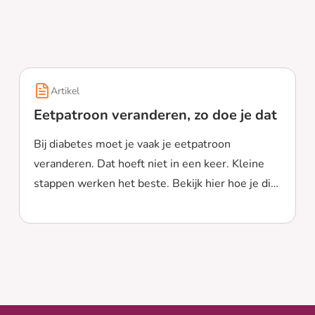
Artikel
Eetpatroon veranderen, zo doe je dat
Bij diabetes moet je vaak je eetpatroon
veranderen. Dat hoeft niet in een keer. Kleine
stappen werken het beste. Bekijk hier hoe je dit
Lees meer over Eetpatroon veranderen, zo doe je dat
aanpakt.
bij type 1