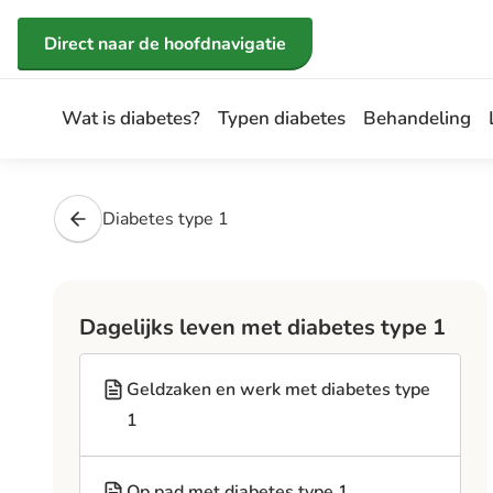
Direct naar de inhoud
Direct naar de hoofdnavigatie
Wat is diabetes?
Typen diabetes
Behandeling
Diabetes type 1
Dagelijks leven met diabetes type 1
Geldzaken en werk met diabetes type
1
Op pad met diabetes type 1