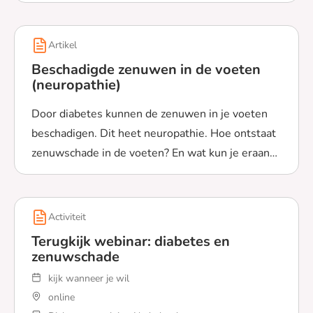
Artikel
Beschadigde zenuwen in de voeten
(neuropathie)
Door diabetes kunnen de zenuwen in je voeten
beschadigen. Dit heet neuropathie. Hoe ontstaat
zenuwschade in de voeten? En wat kun je eraan
Lees meer over Beschadigde zenuwen in de voeten (neu
doen?
Activiteit
Terugkijk webinar: diabetes en
zenuwschade
kijk wanneer je wil
online