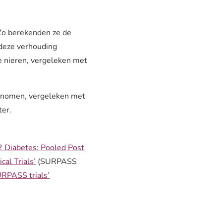
Zo berekenden ze de
 deze verhouding
e nieren, vergeleken met
genomen, vergeleken met
ter.
2 Diabetes: Pooled Post
al Trials’
(SURPASS
URPASS trials’