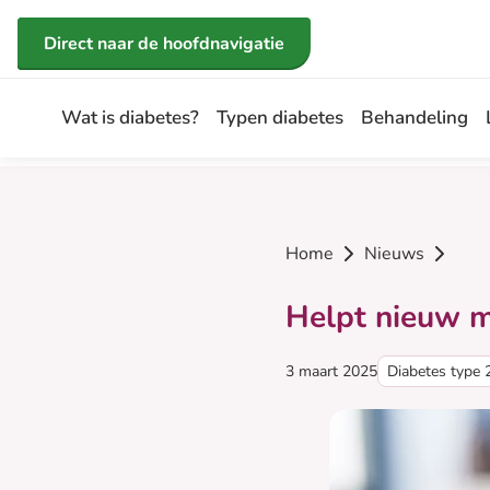
Direct naar de inhoud
Direct naar de hoofdnavigatie
Wat is diabetes?
Typen diabetes
Behandeling
Home
Nieuws
Helpt nieuw m
Gepubliceerd op:
Categorie:
3 maart 2025
Diabetes type 