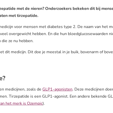
rzepatide met de nieren? Onderzoekers bekeken dit bij mens
ten met tirzepatide.
medicijn voor mensen met diabetes type 2. De naam van het me
veel overgewicht hebben. En die hun bloedglucosewaarden ni
 die ze nu hebben.
met dit medicijn. Dit doe je meestal in je buik, bovenarm of b
e?
ten medicijnen, zoals de
GLP1-agonisten
.
Deze medicijnen doen
rmen. Tirzepatide is een GLP1-agonist. Een andere bekende G
an het merk is Ozempic
).