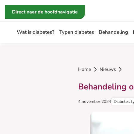
Direct naar de inhoud
Direct naar de hoofdnavigatie
Wat is diabetes?
Typen diabetes
Behandeling
Home
Nieuws
Behandeling o
Gepubliceerd op:
Categorie:
4 november 2024
Diabetes t