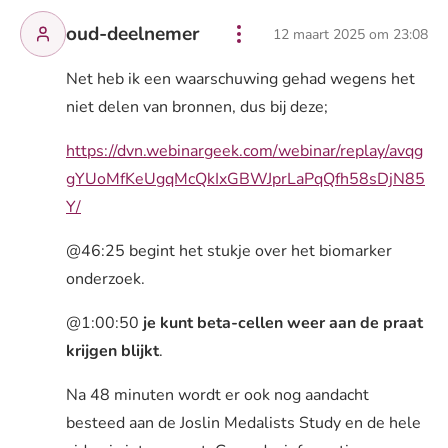
oud-deelnemer
12 maart 2025 om 23:08
Net heb ik een waarschuwing gehad wegens het
niet delen van bronnen, dus bij deze;
https://dvn.webinargeek.com/webinar/replay/avqg
gYUoMfKeUgqMcQkIxGBWJprLaPqQfh58sDjN85
Y/
@46:25 begint het stukje over het biomarker
onderzoek.
@1:00:50
je kunt beta-cellen weer aan de praat
krijgen blijkt
.
Na 48 minuten wordt er ook nog aandacht
besteed aan de Joslin Medalists Study en de hele