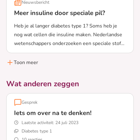
Nieuwsbericht
Meer insuline door speciale pil?
Heb je al langer diabetes type 1? Soms heb je
nog wat cellen die insuline maken. Nederlandse
wetenschappers onderzoeken een speciale stof
Lees meer over Meer insuline door speciale pil?
die deze cellen kan helpen.
Toon meer
Wat anderen zeggen
Gesprek
Iets om over na te denken!
Laatste activiteit:
24 juli 2023
Diabetes type 1
10 reacties