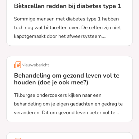
Bètacellen redden bij diabetes type 1
Sommige mensen met diabetes type 1 hebben
toch nog wat bètacellen over. De cellen zijn niet
kapotgemaakt door het afweersysteem.
Lees meer over Bètacellen redden bij diabetes type 1
Wetenschappers willen deze bètacellen kunnen
redden. Ze werken ook aan een manier om te zien
of iemand nog bètacellen heeft, en hoeveel.
Nieuwsbericht
Behandeling om gezond leven vol te
houden (doe je ook mee?)
Tilburgse onderzoekers kijken naar een
behandeling om je eigen gedachten en gedrag te
veranderen. Dit om gezond leven beter vol te
Lees meer over Behandeling om gezond leven vol te ho
houden. Ze vragen ook deelnemers voor dit
onderzoek.