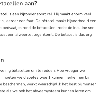
ètacellen aan?
tacel is een bijzonder soort cel. Hij maakt enorm veel
kt hij eerder een fout. De bètacel maakt bijvoorbeeld een
bloedvaatjes rond de bètacellen, zodat de insuline snel
tacel een afweercel tegenkomt. De bètacel is dus erg
ren
r weinig bètacellen om te redden. Hoe vroeger we
n, moeten we diabetes type 1 kunnen herkennen bij
 beschermen, werkt waarschijnlijk het best bij mensen
beste als we ook het afweersysteem kunnen leren om