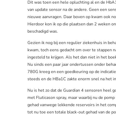
Dit was toen een hele opluchting al en de Hb
van update sensor na de andere. Geen een sens
nieuwe aanvragen. Daar boven op kwam ook nog 
Hierdoor kon ik op die plaatsen dan 2 weken o
beschadigd was.
Gezien ik nog bij een regulier ziekenhuis in b
kwam, toch eens gedacht om over te stappen naa
ingesteld te krijgen. Als het dan niet in het bo
Nu sinds een paar jaar ondertussen onder behan
780G kreeg en een goedkeuring op de indicati
steeds en de HBa1C zakte enorm snel na het i
Nu is het zo dat de Guardian 4 sensoren heel g
met Fluticason spray, maar waarbij nu de pom
gehad vanwege lekkende reservoirs in het com
tot nu toe een totale black-out gehad van de p