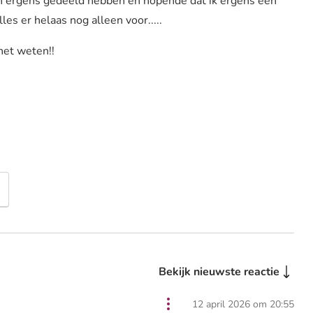
sen ergens gedeeld hebben en hopende dat ik ergens een
es er helaas nog alleen voor.....
het weten!!
Bekijk nieuwste reactie
12 april 2026 om 20:55