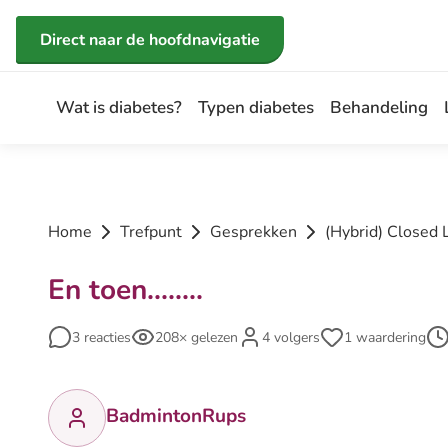
Direct naar de inhoud
Direct naar de hoofdnavigatie
Wat is diabetes?
Typen diabetes
Behandeling
Home
Trefpunt
Gesprekken
(Hybrid) Closed
En toen........
3 reacties
208× gelezen
4 volgers
1 waardering
BadmintonRups