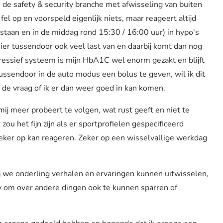
n de safety & security branche met afwisseling van buiten
el op en voorspeld eigenlijk niets, maar reageert altijd
staan en in de middag rond 15:30 / 16:00 uur) in hypo's
hier tussendoor ook veel last van en daarbij komt dan nog
gressief systeem is mijn HbA1C wel enorm gezakt en blijft
tussendoor in de auto modus een bolus te geven, wil ik dit
 de vraag of ik er dan weer goed in kan komen.
ij meer probeert te volgen, wat rust geeft en niet te
zou het fijn zijn als er sportprofielen gespecificeerd
eker op kan reageren. Zeker op een wisselvallige werkdag
j we onderling verhalen en ervaringen kunnen uitwisselen,
y om over andere dingen ook te kunnen sparren of