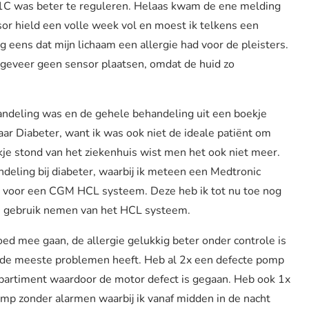
A1C was beter te reguleren. Helaas kwam de ene melding
or hield een volle week vol en moest ik telkens een
eens dat mijn lichaam een allergie had voor de pleisters.
ngeveer geen sensor plaatsen, omdat de huid zo
ehandeling was en de gehele behandeling uit een boekje
r Diabeter, want ik was ook niet de ideale patiënt om
ekje stond van het ziekenhuis wist men het ook niet meer.
deling bij diabeter, waarbij ik meteen een Medtronic
e voor een CGM HCL systeem. Deze heb ik tot nu toe nog
n gebruik nemen van het HCL systeem.
oed mee gaan, de allergie gelukkig beter onder controle is
p de meeste problemen heeft. Heb al 2x een defecte pomp
partiment waardoor de motor defect is gegaan. Heb ook 1x
omp zonder alarmen waarbij ik vanaf midden in de nacht