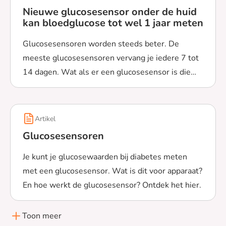
Nieuwe glucosesensor onder de huid
kan bloedglucose tot wel 1 jaar meten
Glucosesensoren worden steeds beter. De
meeste glucosesensoren vervang je iedere 7 tot
14 dagen. Wat als er een glucosesensor is die
Lees meer over Nieuwe glucosesensor onder de huid ka
het een jaar lang doet? Uit nieuw onderzoek blijkt
dat dit waarschijnlijk kan met een nieuwe sensor
onder de huid. Hoe werkt deze nieuwe
Artikel
glucosesensor?
Glucosesensoren
Je kunt je glucosewaarden bij diabetes meten
met een glucosesensor. Wat is dit voor apparaat?
En hoe werkt de glucosesensor? Ontdek het hier.
Lees meer over Glucosesensoren
Toon meer