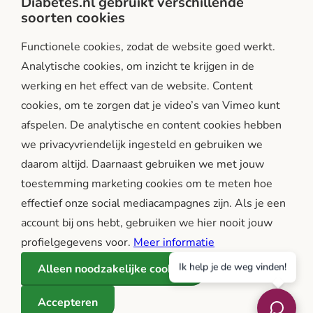
Diabetes.nl gebruikt verschillende
soorten cookies
Facebook
Instagram
LinkedIn
Functionele cookies, zodat de website goed werkt.
Analytische cookies, om inzicht te krijgen in de
werking en het effect van de website. Content
cookies, om te zorgen dat je video’s van Vimeo kunt
afspelen. De analytische en content cookies hebben
we privacyvriendelijk ingesteld en gebruiken we
diabetes.nl is een initiatief van:
daarom altijd. Daarnaast gebruiken we met jouw
toestemming marketing cookies om te meten hoe
effectief onze social mediacampagnes zijn. Als je een
account bij ons hebt, gebruiken we hier nooit jouw
profielgegevens voor.
Meer informatie
Ik help je de weg vinden!
Alleen noodzakelijke cookies
Betrouwbare en onafhankelijke informatie over diabetes, in
Accepteren
samenwerking met experts zoals artsen en wetenschappers.