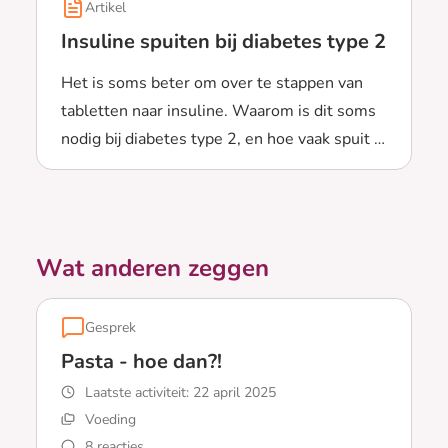
Artikel
Insuline spuiten bij diabetes type 2
Het is soms beter om over te stappen van
tabletten naar insuline. Waarom is dit soms
nodig bij diabetes type 2, en hoe vaak spuit je
Lees meer over Insuline spuiten bij diabetes type 2
dan insuline?
Wat anderen zeggen
Gesprek
Pasta - hoe dan?!
Laatste activiteit:
22 april 2025
Voeding
8 reacties