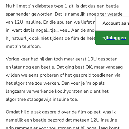
Nu hij met z’n diabetes type 1 zit, is dat dus een beetje
spannender geworden. Dat is namelijk snoep ter waarde
van 12U insuline. En die spuiten we liefst niet in 1 keer
Account aa
in, want dat is nogal…tja… veel. Aan de andere kant wil
Inloggen
hij natuurlijk ook niet tijdens de film de hele tijd klooien
met z’n telefoon.
Vorige keer had hij dan toch maar eerst 10U gespoten
en later nog een beetje. Dat ging best OK, maar vandaag
wilden we eens proberen of het gespreid toedienen via
het algoritme zou werken. Dan voer je ‘m op als
langzaam verwerkende koolhydraten en dient het
algoritme stapsgewijs insuline toe.
Omdat hij die zak gespreid over de film op eet, was ik
namelijk een beetje bezorgd dat meteen 12U insuline
erin rammen er voor zou zorgen dat hij nogal laag komt