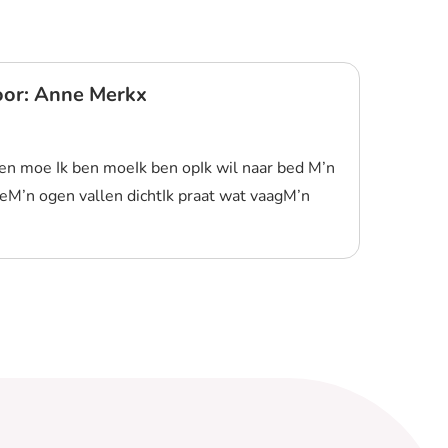
oor: Anne Merkx
en moe Ik ben moeIk ben opIk wil naar bed M’n
oeM’n ogen vallen dichtIk praat wat vaagM’n