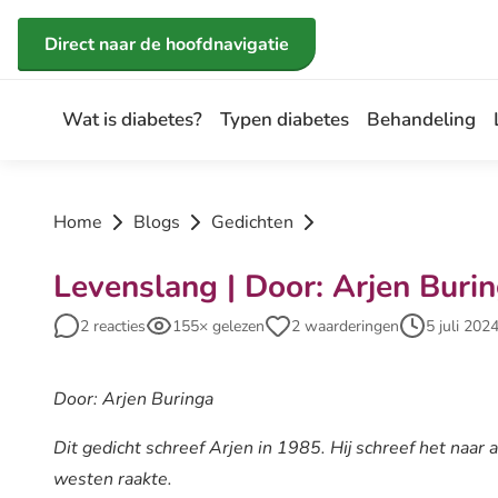
Direct naar de inhoud
Direct naar de hoofdnavigatie
Wat is diabetes?
Typen diabetes
Behandeling
Home
Blogs
Gedichten
Levenslang | Door: Arjen Buri
2 reacties
155× gelezen
2 waarderingen
5 juli 202
Door: Arjen Buringa
Dit gedicht schreef Arjen in 1985. Hij schreef het naar 
westen raakte.