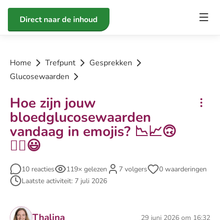
Direct naar de inhoud
Home
Trefpunt
Gesprekken
Glucosewaarden
Hoe zijn jouw
bloedglucosewaarden
vandaag in emojis? 📉📈🙃
😵‍💫😃
10 reacties
119× gelezen
7 volgers
0 waarderingen
Laatste activiteit: 7 juli 2026
Thalina
29 juni 2026 om 16:32