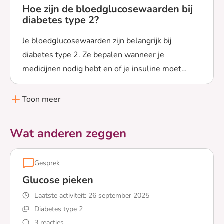
Hoe zijn de bloedglucosewaarden bij
diabetes type 2?
Je bloedglucosewaarden zijn belangrijk bij
diabetes type 2. Ze bepalen wanneer je
medicijnen nodig hebt en of je insuline moet
Lees meer over Hoe zijn de bloedglucosewaarden bij di
spuiten. Maar wat zijn normale
bloedglucosewaarden?
Toon meer
Wat anderen zeggen
Gesprek
Glucose pieken
Laatste activiteit:
26 september 2025
Diabetes type 2
3 reacties