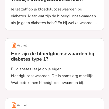
Je let zelf op je bloedglucosewaarden bij
diabetes. Maar wat zijn de bloedglucosewaarden
als je geen diabetes hebt? En bij welke waarde is
Lees meer over Wat zijn bloedglucosewaarden?
er iets mis? Bekijk het hier.
Artikel
Hoe zijn de bloedglucosewaarden bij
diabetes type 1?
Bij diabetes let je op je eigen
bloedglucosewaarden. Dit is soms erg moeilijk.
Wat betekenen bloedglucosewaarden bij
Lees meer over Hoe zijn de bloedglucosewaarden bij di
diabetes type 1? Bekijk het hier.
Artikel