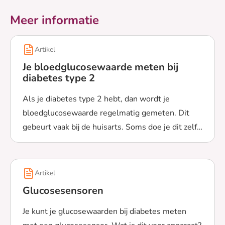
Meer informatie
Artikel
Je bloedglucosewaarde meten bij
diabetes type 2
Als je diabetes type 2 hebt, dan wordt je
bloedglucosewaarde regelmatig gemeten. Dit
gebeurt vaak bij de huisarts. Soms doe je dit zelf
Lees meer over Je bloedglucosewaarde meten bij diabet
thuis. Waar moet je op letten?
Artikel
Glucosesensoren
Je kunt je glucosewaarden bij diabetes meten