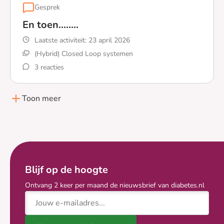
Gesprek
En toen........
Laatste activiteit:
23 april 2026
(Hybrid) Closed Loop systemen
3 reacties
Lees meer over En toen........
Toon meer
Blijf op de hoogte
Ontvang 2 keer per maand de nieuwsbrief van diabetes.nl
E-mailadres