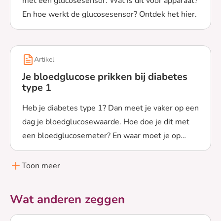
met een glucosesensor. Wat is dit voor apparaat?
En hoe werkt de glucosesensor? Ontdek het hier.
Lees meer over Glucosesensoren
Artikel
Je bloedglucose prikken bij diabetes
type 1
Heb je diabetes type 1? Dan meet je vaker op een
dag je bloedglucosewaarde. Hoe doe je dit met
een bloedglucosemeter? En waar moet je op
Lees meer over Je bloedglucose prikken bij diabetes typ
letten?
Toon meer
Wat anderen zeggen