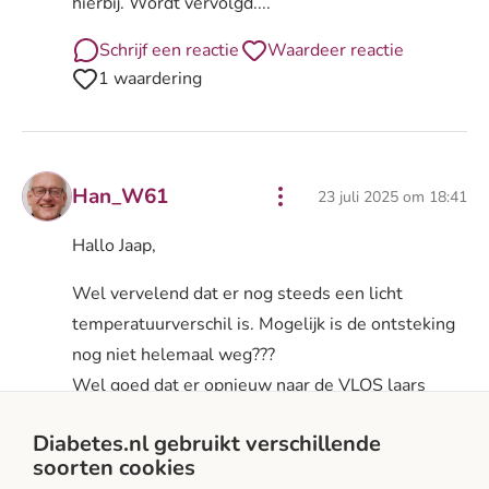
hierbij. Wordt vervolgd....
Schrijf een reactie
Waardeer reactie
1 waardering
Han_W61
23 juli 2025 om 18:41
Hallo Jaap,
Wel vervelend dat er nog steeds een licht
temperatuurverschil is. Mogelijk is de ontsteking
nog niet helemaal weg???
Wel goed dat er opnieuw naar de VLOS laars
wordt gekeken.
Diabetes.nl gebruikt verschillende
Sterkte in ieder geval en blijf positief!
soorten cookies
Het verloop van de aandoening kost nou eenmaal