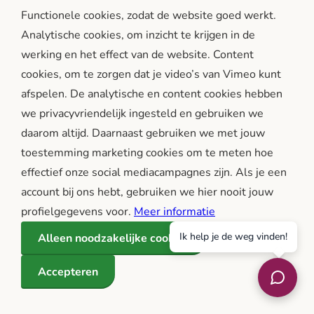
veel tijd.
Functionele cookies, zodat de website goed werkt.
Hou je ogen gericht op de toekomst en focus op
Analytische cookies, om inzicht te krijgen in de
wat je (dan) nog wel kan doen.
werking en het effect van de website. Content
Kijk niet naar wat je niet (meer) kan doen.
cookies, om te zorgen dat je video’s van Vimeo kunt
afspelen. De analytische en content cookies hebben
Hartelijke groet,
we privacyvriendelijk ingesteld en gebruiken we
daarom altijd. Daarnaast gebruiken we met jouw
Han
toestemming marketing cookies om te meten hoe
Schrijf een reactie
Waardeer reactie
effectief onze social mediacampagnes zijn. Als je een
1 waardering
account bij ons hebt, gebruiken we hier nooit jouw
profielgegevens voor.
Meer informatie
Ik help je de weg vinden!
Alleen noodzakelijke cookies
jaapvdh
1 oktober 2025 om 14:52
Accepteren
Han_W61