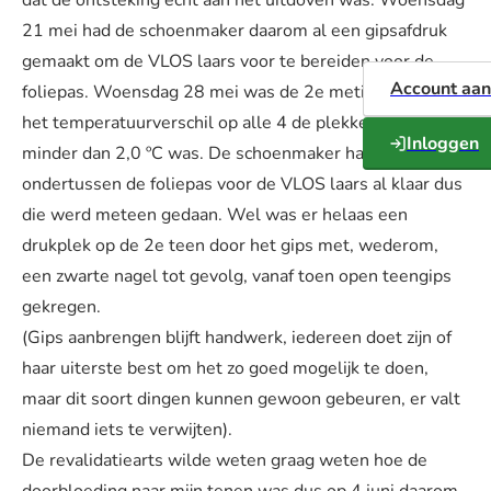
dat de ontsteking echt aan het uitdoven was. Woensdag
21 mei had de schoenmaker daarom al een gipsafdruk
gemaakt om de VLOS laars voor te bereiden voor de
Account aa
foliepas. Woensdag 28 mei was de 2e meting waarbij
het temperatuurverschil op alle 4 de plekken op de voet
Inloggen
minder dan 2,0 ºC was. De schoenmaker had
ondertussen de foliepas voor de VLOS laars al klaar dus
die werd meteen gedaan. Wel was er helaas een
drukplek op de 2e teen door het gips met, wederom,
een zwarte nagel tot gevolg, vanaf toen open teengips
gekregen.
(Gips aanbrengen blijft handwerk, iedereen doet zijn of
haar uiterste best om het zo goed mogelijk te doen,
maar dit soort dingen kunnen gewoon gebeuren, er valt
niemand iets te verwijten).
De revalidatiearts wilde weten graag weten hoe de