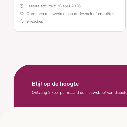
Laatste activiteit:
16 april 2026
Oproepen meewerken aan onderzoek of enquêtes
9 reacties
Lees meer over Wij zijn op zoek naar uw mening!
Blijf op de hoogte
Ontvang 2 keer per maand de nieuwsbrief van diabete