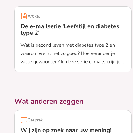
Artikel
De e-mailserie 'Leefstijl en diabetes
type 2'
Wat is gezond leven met diabetes type 2 en
waarom werkt het zo goed? Hoe verander je
vaste gewoonten? In deze serie e-mails krijg je
Lees meer over De e-mailserie 'Leefstijl en diabetes
uitleg en tips, ook om je nieuwe leefstijl vol te
houden.
Wat anderen zeggen
Gesprek
Wij zijn op zoek naar uw mening!