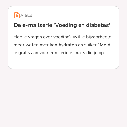
Artikel
De e-mailserie 'Voeding en diabetes'
Heb je vragen over voeding? Wil je bijvoorbeeld
meer weten over koolhydraten en suiker? Meld
je gratis aan voor een serie e-mails die je op
Lees meer over De e-mailserie 'Voeding en diabetes'
weg helpen.
 type 2'