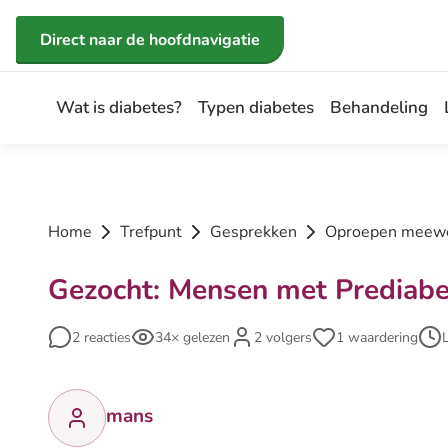
Direct naar de inhoud
Direct naar de hoofdnavigatie
Wat is diabetes?
Typen diabetes
Behandeling
Home
Trefpunt
Gesprekken
Oproepen meewer
Gezocht: Mensen met Prediabe
2 reacties
34× gelezen
2 volgers
1 waardering
mans