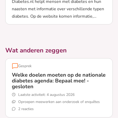
Diabetes.nl helpt mensen met diabetes en hun
naasten met informatie over verschillende typen
diabetes. Op de website komen informatie,
Lees meer over Over de informatie op diabetes.nl
activiteiten en ervaringen samen op 1 plek.
Ontdek hoe.
Wat anderen zeggen
Gesprek
Welke doelen moeten op de nationale
diabetes agenda: Bepaal mee! -
gesloten
Laatste activiteit:
4 augustus 2026
Oproepen meewerken aan onderzoek of enquêtes
2 reacties
Lees meer over Welke doelen moeten op de nationale d