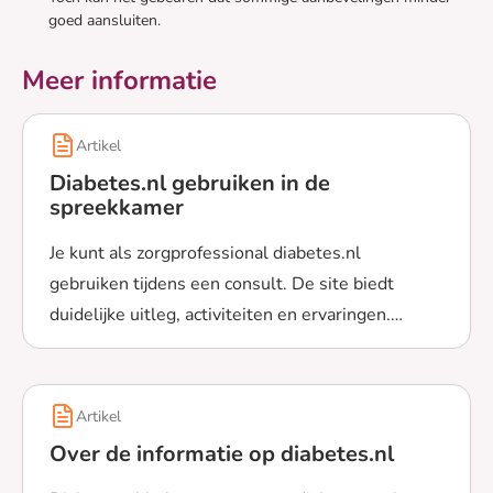
goed aansluiten.
Meer informatie
Artikel
Diabetes.nl gebruiken in de
spreekkamer
Je kunt als zorgprofessional diabetes.nl
gebruiken tijdens een consult. De site biedt
duidelijke uitleg, activiteiten en ervaringen.
Lees meer over Diabetes.nl gebruiken in de spreekkam
Ontdek hoe je diabetes.nl gebruikt, en ook hoe je
een pagina makkelijk omzet naar een andere taal!
Artikel
Over de informatie op diabetes.nl