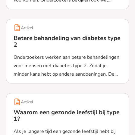
voorkomen. Onderzoekers bekijken ook wat
Lees meer over Diabetes type 2 tegenhouden
hierbij kan helpen.
Artikel
Betere behandeling van diabetes type
2
Onderzoekers werken aan betere behandelingen
voor mensen met diabetes type 2. Zodat je
minder kans hebt op andere aandoeningen. De
Lees meer over Betere behandeling van diabetes type 
onderzoekers kijken naar medicijnen en insuline.
En ook wat je zelf kunt doen met voeding en
bewegen.
Artikel
Waarom een gezonde leefstijl bij type
1?
Als je langere tijd een gezonde leefstijl hebt bij