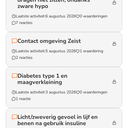
zware hypo
Laatste activiteit:
6 augustus 2026
0 waarderingen
7 reacties
Lees het gesprek `Zoon (15 jaar) ziet sensor dragen niet zitten, 
Contact omgeving Zeist
Laatste activiteit:
5 augustus 2026
1 waardering
2 reacties
Lees het gesprek `Contact omgeving Zeist`
Diabetes type 1 en
maagverkleining
Laatste activiteit:
3 augustus 2026
0 waarderingen
1 reactie
Lees het gesprek `Diabetes type 1 en maagverkleining`
Licht/zweverig gevoel in lijf en
benen na gebruik insuline