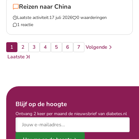
Reizen naar China
Laatste activiteit:
17 juli 2026
0 waarderingen
1 reactie
Lees het gesprek `Reizen naar China`
1
2
3
4
5
6
7
Volgende
pagina
pagina
pagina
pagina
pagina
pagina
pagina
pagina
Ga naar
Laatste
pagina
Blijf op de hoogte
Ontvang 2 keer per maand de nieuwsbrief van diabetes.nl
E-mailadres