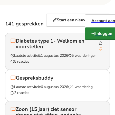
Start een nieuw gesprek
Account aa
141 gesprekken
Inloggen
Diabetes type 1- Welkom en
voorstellen
Laatste activiteit:
1 augustus 2026
5 waarderingen
5 reacties
Lees het gesprek `Diabetes type 1- Welkom en voorstellen`
Gespreksbuddy
Laatste activiteit:
6 augustus 2026
1 waardering
2 reacties
Lees het gesprek `Gespreksbuddy`
Zoon (15 jaar) ziet sensor
dragen niet zitten, ondanks