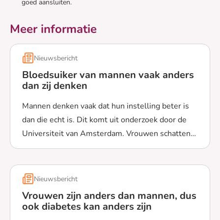
goed aansluiten.
Meer informatie
Nieuwsbericht
Bloedsuiker van mannen vaak anders
dan zij denken
Mannen denken vaak dat hun instelling beter is
dan die echt is. Dit komt uit onderzoek door de
Universiteit van Amsterdam. Vrouwen schatten
Lees meer over Bloedsuiker van mannen vaak anders da
dit beter in.
Nieuwsbericht
Vrouwen zijn anders dan mannen, dus
ook diabetes kan anders zijn