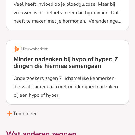
Veel heeft invloed op je bloedglucose. Maar bij
vrouwen is dit net iets meer dan bij mannen. Dat
heeft te maken met je hormonen. ‘Veranderingen
Lees meer over Vrouwen zijn anders dan mannen, dus oo
in je hormonen kunnen veel invloed hebben op je
bloedglucose.'
Nieuwsbericht
Minder nadenken bij hypo of hyper: 7
dingen die hiermee samengaan
Onderzoekers zagen 7 lichamelijke kenmerken
die vaak samengaan met minder goed nadenken
bij een hypo of hyper.
Lees meer over Minder nadenken bij hypo of hyper: 7 
Toon meer
Wat anderen zeggen