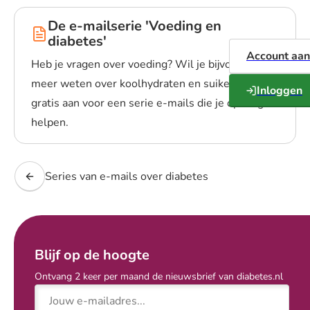
Artikelen
De e-mailserie 'Voeding en
diabetes'
Account aa
Heb je vragen over voeding? Wil je bijvoorbeeld
meer weten over koolhydraten en suiker? Meld je
Inloggen
gratis aan voor een serie e-mails die je op weg
helpen.
Lees meer over De e-mailserie 'Voeding en diabetes'
Series van e-mails over diabetes
Blijf op de hoogte
Ontvang 2 keer per maand de nieuwsbrief van diabetes.nl
E-mailadres