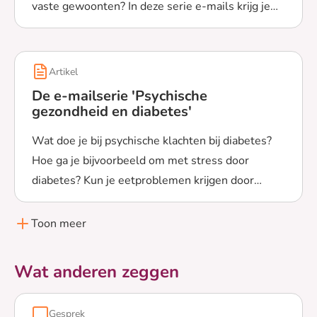
vaste gewoonten? In deze serie e-mails krijg je
Lees meer over De e-mailserie 'Leefstijl en diabetes ty
uitleg en tips, ook om je nieuwe leefstijl vol te
houden.
Artikel
De e-mailserie 'Psychische
gezondheid en diabetes'
Wat doe je bij psychische klachten bij diabetes?
Hoe ga je bijvoorbeeld om met stress door
diabetes? Kun je eetproblemen krijgen door
Lees meer over De e-mailserie 'Psychische gezondheid 
diabetes? De serie e-mails geeft antwoord op
deze vragen en meer.
Toon meer
Wat anderen zeggen
Gesprek