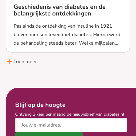
Geschiedenis van diabetes en de
belangrijkste ontdekkingen
Pas sinds de ontdekking van insuline in 1921
bleven mensen leven met diabetes. Hierna werd
de behandeling steeds beter. Welke mijlpalen
Lees meer over Geschiedenis van diabetes en de belang
heeft de geschiedenis van diabetes?
Toon meer
Blijf op de hoogte
Ontvang 2 keer per maand de nieuwsbrief van diabetes.nl
E-mailadres