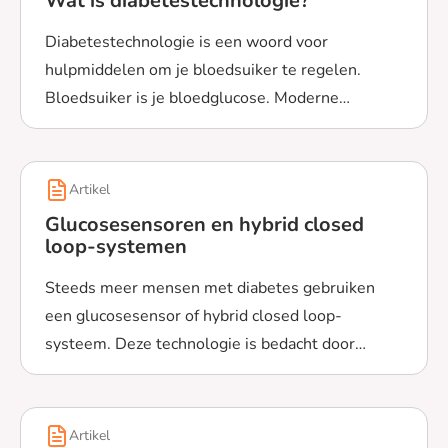
Wat is diabetestechnologie?
Diabetestechnologie is een woord voor
hulpmiddelen om je bloedsuiker te regelen.
Bloedsuiker is je bloedglucose. Moderne
Lees meer over Wat is diabetestechnologie?
technologie is bijvoorbeeld een glucosesensor of
een insulinepomp. Wat doen deze apparaten?
Artikel
Glucosesensoren en hybrid closed
loop-systemen
Steeds meer mensen met diabetes gebruiken
een glucosesensor of hybrid closed loop-
systeem. Deze technologie is bedacht door
Lees meer over Glucosesensoren en hybrid closed loo
onderzoekers. Ontdek meer over onderzoek naar
deze technologie.
Artikel