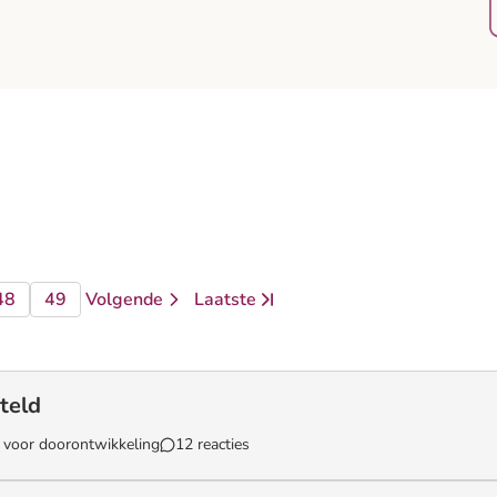
48
49
Volgende
Laatste
a
pagina
pagina
pagina
pagina
steld
k voor doorontwikkeling
12 reacties
`