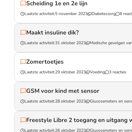
Scheiding 1e en 2e lijn
Laatste activiteit:
5 november 2023
Diabeteszorg
8 react
Lees het gesprek `Scheiding 1e en 2e lijn`
Maakt insuline dik?
Laatste activiteit:
31 oktober 2023
Medische gevolgen van
Lees het gesprek `Maakt insuline dik?`
Zomertoetjes
Laatste activiteit:
29 oktober 2023
Voeding
3 reacties
Lees het gesprek `Zomertoetjes`
GSM voor kind met sensor
Laatste activiteit:
28 oktober 2023
Glucosemeters en sen
Lees het gesprek `GSM voor kind met sensor`
Freestyle Libre 2 toegang en uitgang w
Laatste activiteit:
26 oktober 2023
Glucosemeters en sen