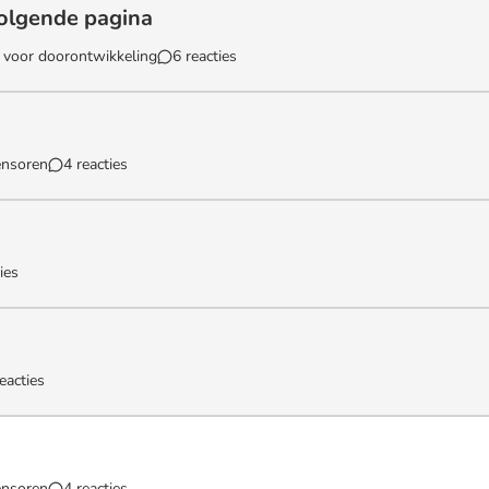
olgende pagina
k voor doorontwikkeling
6 reacties
nde pagina`
ensoren
4 reacties
ies
eacties
ensoren
4 reacties