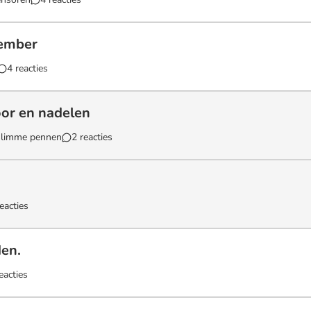
vember
4 reacties
er`
oor en nadelen
slimme pennen
2 reacties
en nadelen`
eacties
den.
eacties