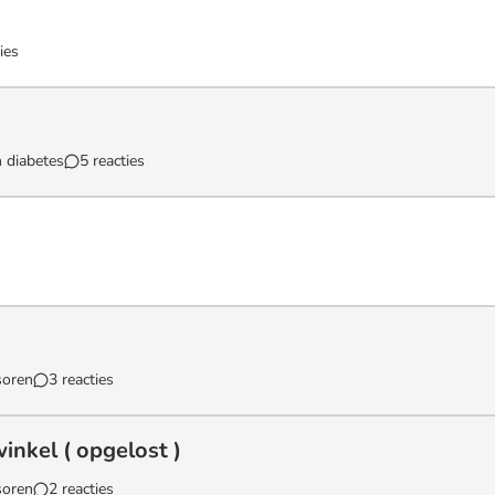
ies
 diabetes
5 reacties
soren
3 reacties
inkel ( opgelost )
soren
2 reacties