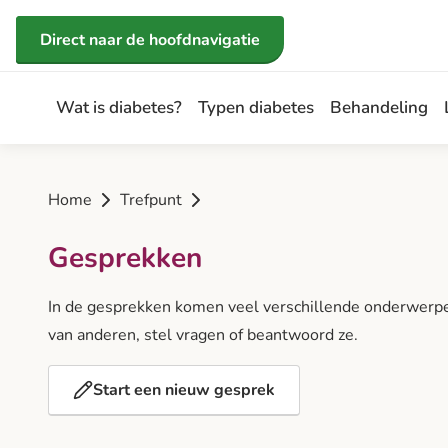
Direct naar de inhoud
Direct naar de hoofdnavigatie
Wat is diabetes?
Typen diabetes
Behandeling
Home
Trefpunt
Gesprekken
In de gesprekken komen veel verschillende onderwerpen
van anderen, stel vragen of beantwoord ze.
Start een nieuw gesprek