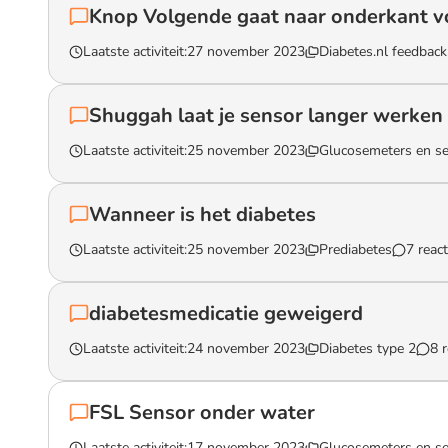
Knop Volgende gaat naar onderkant v
Laatste activiteit:
27 november 2023
Diabetes.nl feedbac
Lees het gesprek `Knop Volgende gaat naar onderkant volge
Shuggah laat je sensor langer werken
Laatste activiteit:
25 november 2023
Glucosemeters en s
Lees het gesprek `Shuggah laat je sensor langer werken`
Wanneer is het diabetes
Laatste activiteit:
25 november 2023
Prediabetes
7 react
Lees het gesprek `Wanneer is het diabetes`
diabetesmedicatie geweigerd
Laatste activiteit:
24 november 2023
Diabetes type 2
8 r
Lees het gesprek `diabetesmedicatie geweigerd`
FSL Sensor onder water
Laatste activiteit:
17 november 2023
Glucosemeters en s