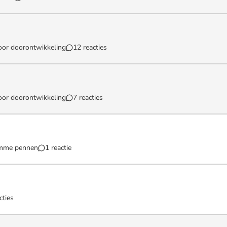
l ( opgelost )`
oor doorontwikkeling
12 reacties
oor doorontwikkeling
7 reacties
imme pennen
1 reactie
cties