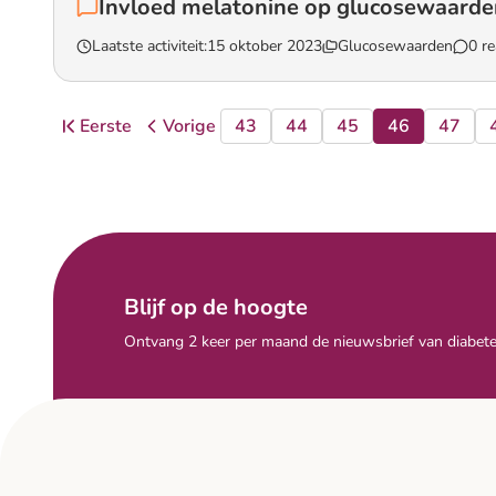
Invloed melatonine op glucosewaarde
Laatste activiteit:
15 oktober 2023
Glucosewaarden
0 re
Lees het gesprek `Invloed melatonine op glucosewaarden`
Eerste
Vorige
43
44
45
46
47
pagina
pagina
pagina
pagina
pagina
pagina
pagin
Ga naar
Blijf op de hoogte
Ontvang 2 keer per maand de nieuwsbrief van diabete