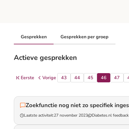
Gesprekken
Gesprekken per groep
Actieve gesprekken
Eerste
Vorige
43
44
45
46
47
pagina
pagina
pagina
pagina
pagina
pagina
pagin
Ga naar
Zoekfunctie nog niet zo specifiek inge
Laatste activiteit:
27 november 2023
Diabetes.nl feedbac
Lees het gesprek `Zoekfunctie nog niet zo specifiek ingesteld