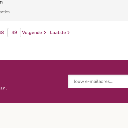
n
acties
48
49
Volgende
Laatste
a
pagina
pagina
pagina
pagina
E-mailadres
s.nl