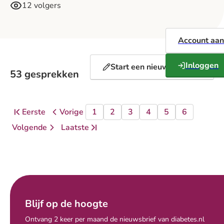
12 volgers
Account aa
Inloggen
Start een nieuw gesprek
53 gesprekken
Eerste
Vorige
1
2
3
4
5
6
pagina
pagina
pagina
pagina
pagina
pagina
pagina
pagina
Ga naar
Volgende
Laatste
pagina
pagina
Blijf op de hoogte
Ontvang 2 keer per maand de nieuwsbrief van diabetes.nl