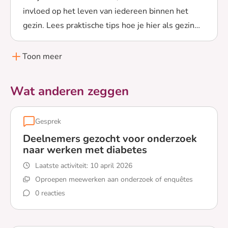
invloed op het leven van iedereen binnen het
gezin. Lees praktische tips hoe je hier als gezin
Lees meer over Hoe gaat je gezin om met diabetes? Pra
mee om kunt gaan.
Toon meer
Wat anderen zeggen
Gesprek
Deelnemers gezocht voor onderzoek
naar werken met diabetes
Laatste activiteit:
10 april 2026
Oproepen meewerken aan onderzoek of enquêtes
0 reacties
Lees meer over Deelnemers gezocht voor onderzoek na