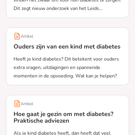
vinden het zwaar om voor hun diabetes te zorgen.
Dit zegt nieuw onderzoek van het Leids
Lees meer over Jongeren met diabetes type 1: zorgen voo
Universitair Medisch Centrum. Onderzoekers
werken aan een nieuw hulpmiddel om de zorg
voor diabetes beter te laten passen bij het leven
Artikel
van jongeren.
Ouders zijn van een kind met diabetes
Heeft je kind diabetes? Dit betekent voor ouders
extra vragen, uitdagingen en spannende
momenten in de opvoeding. Wat kan je helpen?
Lees meer over Ouders zijn van een kind met diabetes
Artikel
Hoe gaat je gezin om met diabetes?
Praktische adviezen
Als je kind diabetes heeft, dan heeft dat veel