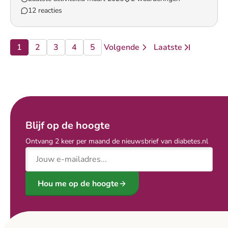
12 reacties
Lees het gesprek `Tussendoortje`
1
2
3
4
5
Volgende
Laatste
pagina
pagina
pagina
pagina
pagina
pagina
pagina
Ga naar
Blijf op de hoogte
Ontvang 2 keer per maand de nieuwsbrief van diabetes.nl
E-mailadres
Hou me op de hoogte