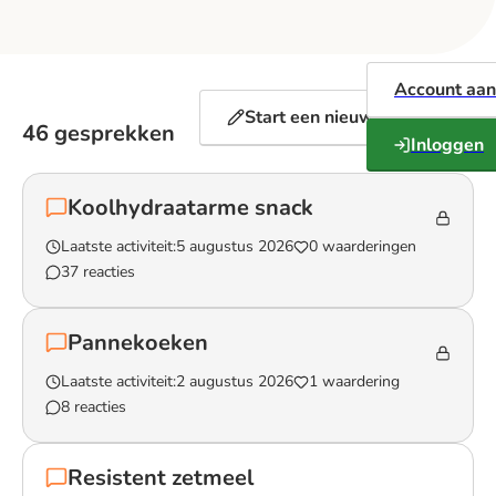
Account aa
Start een nieuw gesprek
46 gesprekken
Inloggen
Koolhydraatarme snack
Laatste activiteit:
5 augustus 2026
0 waarderingen
37 reacties
Lees het gesprek `Koolhydraatarme snack`
Pannekoeken
Laatste activiteit:
2 augustus 2026
1 waardering
8 reacties
Lees het gesprek `Pannekoeken`
Resistent zetmeel