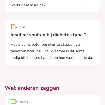
werkt deze insuline?
Lees meer over Hoe gebruik je insuline?
Artikel
Insuline spuiten bij diabetes type 2
Het is soms beter om over te stappen van
tabletten naar insuline. Waarom is dit soms
nodig bij diabetes type 2, en hoe vaak spuit je dan
Lees meer over Insuline spuiten bij diabetes type 2
insuline?
Wat anderen zeggen
Gesprek