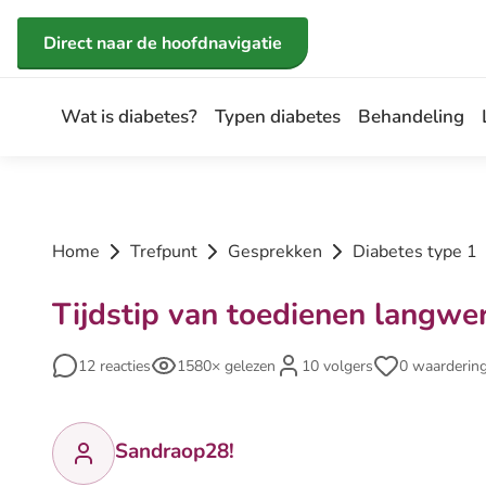
Direct naar de inhoud
Direct naar de hoofdnavigatie
Wat is diabetes?
Typen diabetes
Behandeling
Home
Trefpunt
Gesprekken
Diabetes type 1
Tijdstip van toedienen langwe
12 reacties
1580× gelezen
10 volgers
0 waarderin
Sandraop28!