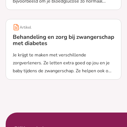
bijvoorbeeld om je bloedglucose zo normaal
Lees meer over Behandeling en zorg bij zwangerschap m
mogelijk te houden. Dit is belangrijk voor de baby.
Artikel
Behandeling en zorg bij zwangerschap
met diabetes
Je krijgt te maken met verschillende
zorgverleners. Ze letten extra goed op jou en je
baby tijdens de zwangerschap. Ze helpen ook om
Lees meer over Behandeling en zorg bij zwangerschap 
je bloedglucose zo normaal mogelijk te houden.