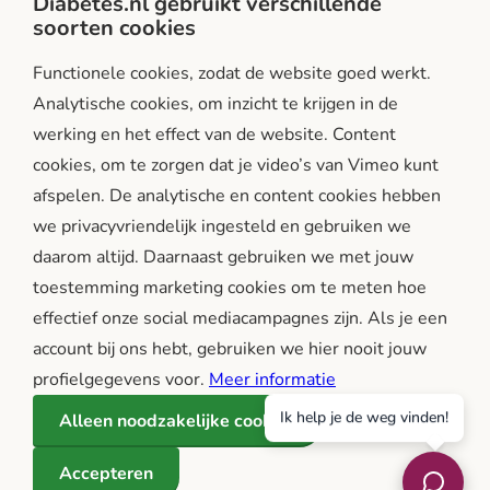
Diabetes.nl gebruikt verschillende
soorten cookies
Facebook
Instagram
LinkedIn
Functionele cookies, zodat de website goed werkt.
Analytische cookies, om inzicht te krijgen in de
werking en het effect van de website. Content
cookies, om te zorgen dat je video’s van Vimeo kunt
afspelen. De analytische en content cookies hebben
we privacyvriendelijk ingesteld en gebruiken we
diabetes.nl is een initiatief van:
daarom altijd. Daarnaast gebruiken we met jouw
toestemming marketing cookies om te meten hoe
effectief onze social mediacampagnes zijn. Als je een
account bij ons hebt, gebruiken we hier nooit jouw
profielgegevens voor.
Meer informatie
Ik help je de weg vinden!
Alleen noodzakelijke cookies
Betrouwbare en onafhankelijke informatie over diabetes, in
Accepteren
samenwerking met experts zoals artsen en wetenschappers.