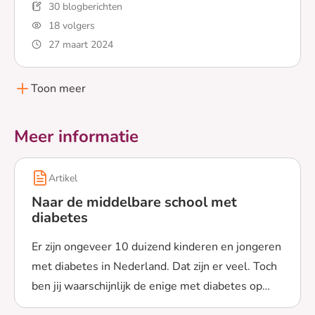
30 blogberichten
18 volgers
27 maart 2024
Lees meer over De 5 meest gestelde vragen over diabe
Toon meer
Meer informatie
Artikel
Naar de middelbare school met
diabetes
Er zijn ongeveer 10 duizend kinderen en jongeren
met diabetes in Nederland. Dat zijn er veel. Toch
ben jij waarschijnlijk de enige met diabetes op
Lees meer over Naar de middelbare school met diabete
jouw middelbare school.