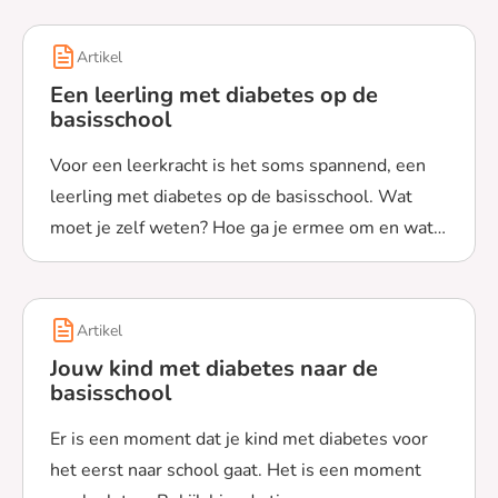
Artikel
Een leerling met diabetes op de
basisschool
Voor een leerkracht is het soms spannend, een
leerling met diabetes op de basisschool. Wat
moet je zelf weten? Hoe ga je ermee om en wat
Lees meer over Een leerling met diabetes op de basiss
spreek je af met ouders? Bekijk de adviezen en
tips.
Artikel
Jouw kind met diabetes naar de
basisschool
Er is een moment dat je kind met diabetes voor
het eerst naar school gaat. Het is een moment