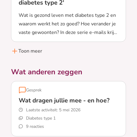
diabetes type 2'
Wat is gezond leven met diabetes type 2 en
waarom werkt het zo goed? Hoe verander je
vaste gewoonten? In deze serie e-mails krijg
Lees meer over De e-mailserie 'Leefstijl en diabetes 
je uitleg en tips, ook om je nieuwe leefstijl
vol te houden.
Toon meer
Wat anderen zeggen
Gesprek
Wat dragen jullie mee - en hoe?
Laatste activiteit:
5 mei 2026
Diabetes type 1
9 reacties
Lees meer over Wat dragen jullie mee - en hoe?