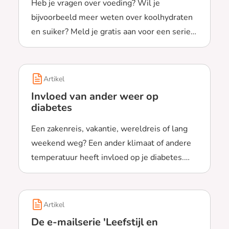
Heb je vragen over voeding? Wil je
bijvoorbeeld meer weten over koolhydraten
en suiker? Meld je gratis aan voor een serie
Lees meer over De e-mailserie 'Voeding en diabetes'
e-mails die je op weg helpen.
Artikel
Invloed van ander weer op
diabetes
Een zakenreis, vakantie, wereldreis of lang
weekend weg? Een ander klimaat of andere
temperatuur heeft invloed op je diabetes.
Lees meer over Invloed van ander weer op diabetes
Bekijk hier hoe.
Artikel
De e-mailserie 'Leefstijl en