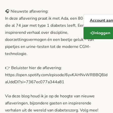
🎧 Nieuwste aflevering:
In deze aflevering praat ik met Ada, een 80-jarige vrouw
Account aa
die al 74 jaar met type 1 diabetes leeft. Een ongelooflijk
inspirerend verhaal over discipline,
Inloggen
doorzettingsvermogen én een beetje geluk – van
pipetjes en urine-testen tot de moderne CGM-
technologie.
👉 Beluister hier de aflevering:
https://open.spotify.com/episode/6yvKAHNvWRBBQ8Jd
aUddDI?si=7367ec077a344a81
Via deze blog houd ik je op de hoogte van nieuwe
afleveringen, bijzondere gasten en inspirerende
verhalen uit de wereld van diabeteszorg. Volg mee!