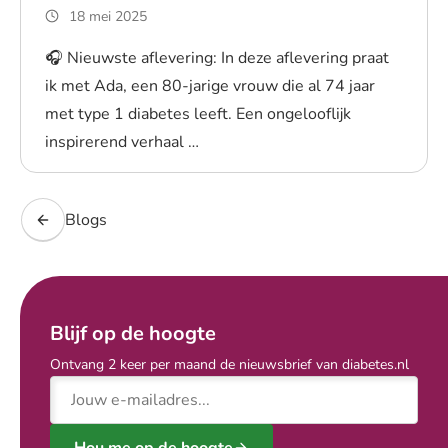
18 mei 2025
🎧 Nieuwste aflevering: In deze aflevering praat
ik met Ada, een 80-jarige vrouw die al 74 jaar
met type 1 diabetes leeft. Een ongelooflijk
inspirerend verhaal …
Lees blogpost
Blogs
Blijf op de hoogte
Ontvang 2 keer per maand de nieuwsbrief van diabetes.nl
E-mailadres
Hou me op de hoogte