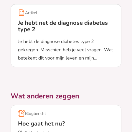
Artikel
Je hebt net de diagnose diabetes
type 2
Je hebt de diagnose diabetes type 2
gekregen. Misschien heb je veel vragen. Wat
betekent dit voor mijn leven en mijn
Lees meer over Je hebt net de diagnose diabetes typ
gezondheid? Je ziet hier informatie om mee
te beginnen.
Wat anderen zeggen
Blogbericht
Hoe gaat het nu?