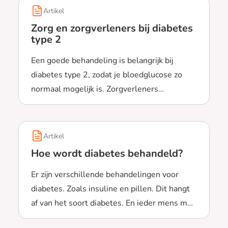
Artikel
Zorg en zorgverleners bij diabetes
type 2
Een goede behandeling is belangrijk bij
diabetes type 2, zodat je bloedglucose zo
normaal mogelijk is. Zorgverleners
Lees meer over Zorg en zorgverleners bij diabetes ty
begeleiden je hierbij. Je doet ook veel zelf.
Artikel
Hoe wordt diabetes behandeld?
Er zijn verschillende behandelingen voor
diabetes. Zoals insuline en pillen. Dit hangt
af van het soort diabetes. En ieder mens met
Lees meer over Hoe wordt diabetes behandeld?
diabetes is anders.